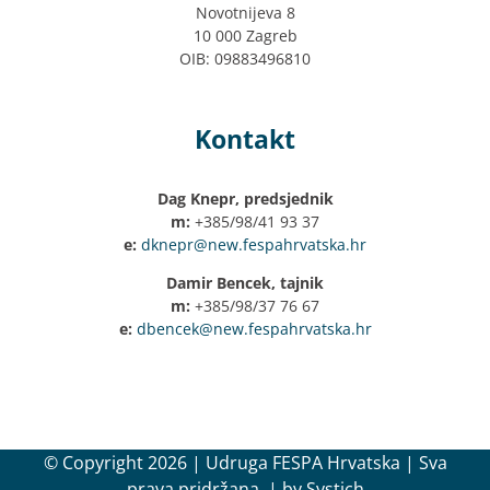
Novotnijeva 8
10 000 Zagreb
OIB: 09883496810
Kontakt
Dag Knepr, predsjednik
m:
+385/98/41 93 37
e:
dknepr@new.fespahrvatska.hr
Damir Bencek, tajnik
m:
+385/98/37 76 67
e:
dbencek@new.fespahrvatska.hr
© Copyright
2026 | Udruga FESPA Hrvatska | Sva
prava pridržana. | by
Systich