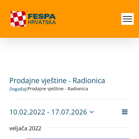
Skip
to
content
Prodajne vještine - Radionica
Prodajne vještine - Radionica
Događaji
Događaji
10.02.2022
 - 
17.07.2026
Dog
Nav
Popis
Odaberite
nav
datum.
veljača 2022
pog
pog