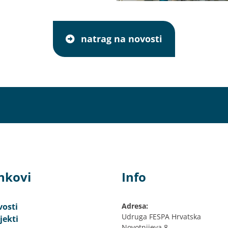
natrag na novosti
nkovi
Info
osti
Adresa:
Udruga FESPA Hrvatska
jekti
Novotnijeva 8