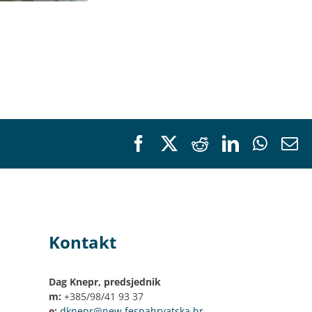
Facebook
X
Reddit
LinkedIn
Whats
E
Kontakt
Dag Knepr, predsjednik
m:
+385/98/41 93 37
e:
dknepr@new.fespahrvatska.hr