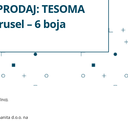
PRODAJ: TESOMA
rusel – 6 boja
lno).
manita d.o.o. na