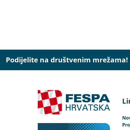
Podijelite na društvenim mrežama!
Li
Nov
Pro